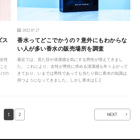
2022.07.27
ズス
香水ってどこでかうの？意外にもわからな
い人が多い香水の販売場所を調査
女性
最近では、見た目や清潔感を気にする男性が増えてきまし
こと
た。 これにより、女性が男性に求める清潔感も年々上がって
向けの
きており、いまでは男性であっても当たり前に香水の知識は
持つようになってきました。しかし香水は […]
1
2
NEXT