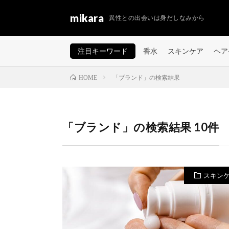
mikara
異性との出会いは身だしなみから
注目キーワード
香水
スキンケア
ヘア
「ブランド」の検索結果
HOME
「ブランド」の検索結果 10件
スキン