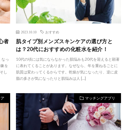
2023.10.10
おすすめ
心者
肌タイプ別メンズスキンケアの選び方と
は？20代におすすめの化粧水を紹介！
くなっ
10代の頃には気にならなかった肌悩みも20代を迎えると顕著
印象を
に表れてくることがあります。なぜなら、年を重ねるごとに
そし
肌質は変わってくるからです。乾燥が気になったり、逆に皮
脂の多さが気になったりと肌悩みは人 […]
ケア
マッチングアプリ