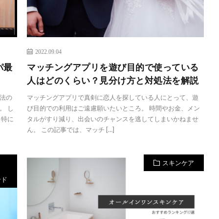
2022.09.04
パ最
マッチングアプリを遊び目的で使っている
人はどのくらい？見分け方と対処法を解説
法の
マッチングアプリで真剣に恋人を探している人にとって、遊
。 し
び目的での利用はご遠慮願いたいところ。 時間やお金、メン
 特に
タルがすり減り、出会いのチャンスを逃してしまいかねませ
ん。 この記事では、マッチ […]
スキンケア
ンド