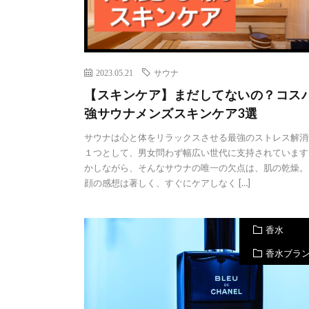
2023.05.21
サウナ
【スキンケア】まだしてないの？コス
強サウナメンズスキンケア3選
サウナは心と体をリラックスさせる最強のストレス解消
１つとして、男女問わず幅広い世代に支持されています
かしながら、そんなサウナの唯一の欠点は、肌の乾燥。
顔の感想は著しく、すぐにケアしなく […]
香水
香水ブラ