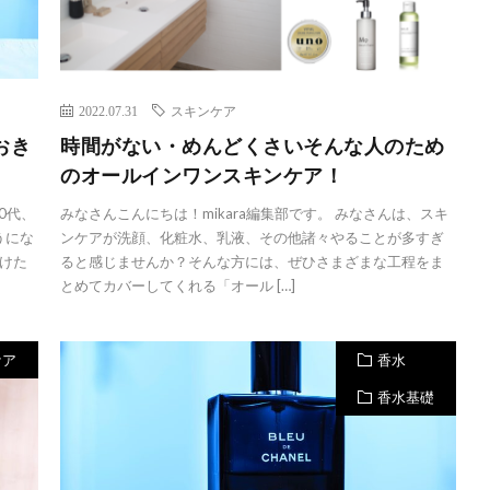
2022.07.31
スキンケア
おき
時間がない・めんどくさいそんな人のため
のオールインワンスキンケア！
0代、
みなさんこんにちは！mikara編集部です。 みなさんは、スキ
うにな
ンケアが洗顔、化粧水、乳液、その他諸々やることが多すぎ
けた
ると感じませんか？そんな方には、ぜひさまざまな工程をま
とめてカバーしてくれる「オール […]
ケア
香水
香水基礎