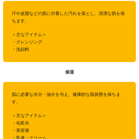
ルが起
こらな
汗や皮脂などの肌に付着した汚れを落とし、清潔な肌を保
いため
ちます。
の予防
5.
＜主なアイテム＞
まと
・クレンジング
め
・洗顔料
5.6.1.
mikara
保湿
肌に必要な水分・油分を与え、健康的な肌状態を保ちま
す。
＜主なアイテム＞
・化粧水
・美容液
・乳液・クリーム