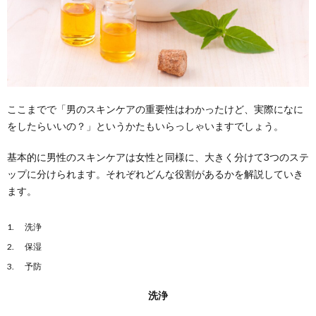
れを落
とす
4.4.1.
洗顔の
ポイン
ト
4.5.
ここまでで「男のスキンケアの重要性はわかったけど、実際になに
保湿：
化粧水
をしたらいいの？」というかたもいらっしゃいますでしょう。
で肌に
潤いを
基本的に男性のスキンケアは女性と同様に、大きく分けて3つのステ
届け、
ップに分けられます。それぞれどんな役割があるかを解説していき
乳液で
閉じ込
ます。
める
4.5.1.
洗浄
保湿の
保湿
ポイン
ト
予防
4.6.
洗浄
予防：
トラブ