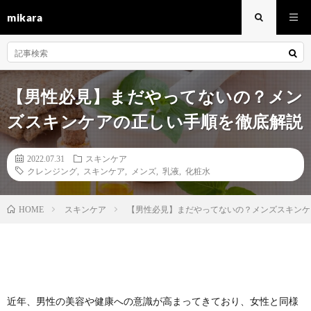
mikara
【男性必見】まだやってないの？メン
ズスキンケアの正しい手順を徹底解説
2022.07.31
スキンケア
クレンジング
,
スキンケア
,
メンズ
,
乳液
,
化粧水
スキンケア
【男性必見】まだやってないの？メンズスキンケ
HOME
近年、男性の美容や健康への意識が高まってきており、女性と同様