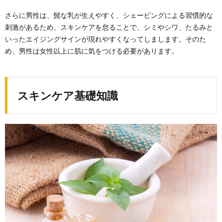
地やテ
さらに男性は、髭な乳が生えやすく、シェービングによる習慣的な
クスチ
ャも大
刺激があるため、スキンケアを怠ることで、シミやシワ、たるみと
切
いったエイジングサインが現れやすくなってしまします。そのた
4.
め、男性は女性以上に肌に気をつける必要があります。
スキ
ンケ
アを
する
スキンケア基礎知識
ため
の３
ステ
ップ
4.3.1.
スキン
ケアの
順序
4.4.
洗浄：
洗顔で
肌の汚