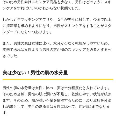
イン
そのため男性向けスキンケア商品も少なく、男性はどのようにスキ
ト
ンケアをすればいいのかわからない状態でした。
3.1.
肌質や
しかし近年マッチングアプリや、女性が男性に対して、今まで以上
肌悩み
に清潔感を求めるようになり、男性がスキンケアをすることがスタ
に合っ
ンダードになりつつあります。
た成分
が含ま
れてい
また、男性の肌は女性に比べ、水分が少なく乾燥がしやすいため、
るか
本来であれば女性よりも男性の方が肌のスキンケアを必要とするべ
3.1.1.
きでした。
おすす
め成分
実は少ない！男性の肌の水分量
3.2.
添加物
は極力
避け低
男性の肌の水分量は女性に比べ、実は半分程度だと入れています。
刺激処
そのため当然、男性の肌は潤いが不足し、乾燥しやすい状態が続き
方なも
ます。そのため、肌が潤い不足を解消するために、より皮脂を分泌
のを
し結果として、男性の皮脂量は女性に比べて、約3倍にまでなりま
3.3.
す。
使い心