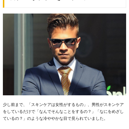
スキ
ンケ
ア
1.1.
実は少
ない！
男性の
肌の水
分量
2.
スキ
ンケ
ア基
礎知
識
3.
商品
を選
少し前まで、「スキンケアは女性がするもの」、男性がスキンケア
ぶた
をしているだけで「なんでそんなことをするの？」「なにをめざし
めの
ているの？」のような冷ややかな目で見られていました。
3つ
のポ