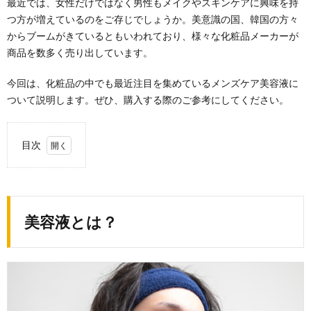
最近では、女性だけではなく男性もメイクやスキンケアに興味を持
つ方が増えているのをご存じでしょうか。美意識の国、韓国の方々
からブームがきているともいわれており、様々な化粧品メーカーが
商品を数多く売り出しています。
今回は、化粧品の中でも最近注目を集めているメンズケア美容液に
ついて説明します。ぜひ、購入する際のご参考にしてください。
目次
1.
美容
液と
は？
美容液とは？
1.1.
美容液
とはス
ペシャ
ルケア
1.2.