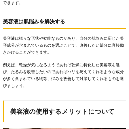
できます。
3.
美容
液の
美容液は肌悩みを解決する
使用
方法
につ
いて
美容液は様々な形状や効能なものがあり、自分の肌悩みに応じた美
容成分が含まれているものを選ぶことで、改善したい部分に直接働
3.1.
きかけることができます。
美容液
は化粧
水の後
例えば、乾燥が気になるようであれば乾燥に特化した美容液を選
に使用
び、たるみを改善したいのであればハリを与えてくれるような成分
する
が多く含まれている物等、悩みを改善して対策してくれるものを選
3.2.
びましょう。
美容液
は朝と
夜の2
回使用
する
美容液の使用
するメリットについて
3.3.
ハンド
プレス