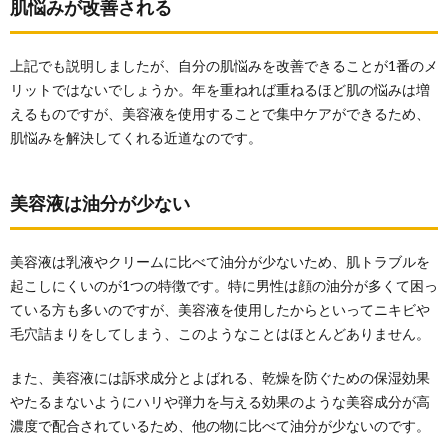
肌悩みが改善される
セラム
4.3.
上記でも説明しましたが、自分の肌悩みを改善できることが1番のメ
ORBIS
オルビ
リットではないでしょうか。年を重ねれば重ねるほど肌の悩みは増
スユー
えるものですが、美容液を使用することで集中ケアができるため、
セラム
肌悩みを解決してくれる近道なのです。
5.
まと
め
美容液は油分が少ない
美容液は乳液やクリームに比べて油分が少ないため、肌トラブルを
起こしにくいのが1つの特徴です。特に男性は顔の油分が多くて困っ
ている方も多いのですが、美容液を使用したからといってニキビや
毛穴詰まりをしてしまう、このようなことはほとんどありません。
また、美容液には訴求成分とよばれる、乾燥を防ぐための保湿効果
やたるまないようにハリや弾力を与える効果のような美容成分が高
濃度で配合されているため、他の物に比べて油分が少ないのです。