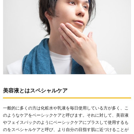
美容液
は肌悩
みを解
決する
2.
美容
液の
使用
する
メリ
ット
につ
いて
2.1.
肌悩み
美容液とはスペシャルケア
が改善
される
一般的に多くの方は化粧水や乳液を毎日使用している方が多く、こ
2.2.
美容液
のようなケアをベーシックケアと呼びます。それに対して、美容液
は油分
やフェイスパックのようにベーシックケアにプラスして使用するも
が少な
のをスペシャルケアと呼び、より自分の目指す肌に近づけることが
い