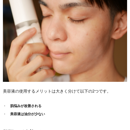
で浸透
させる
4.
おす
すめ
美容
液 3
選
4.1.
SHISEIDO
MEN ア
ルティミ
ューン パ
ワライジ
ング コン
美容液の使用するメリットは大きく分けて以下の2つです。
セントレ
ート
肌悩みが改善される
4.2.
NILE
美容液は油分が少ない
美容液
パーフ
ェクト