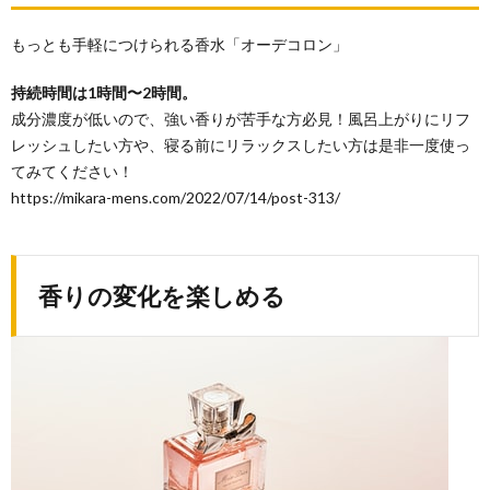
ばい
い
もっとも手軽につけられる香水「オーデコロン」
の？
持続時間は1時間〜2時間。
6.
こう
成分濃度が低いので、強い香りが苦手な方必見！風呂上がりにリフ
いう
レッシュしたい方や、寝る前にリラックスしたい方は是非一度使っ
香水
てみてください！
の使
い方
https://mikara-mens.com/2022/07/14/post-313/
はや
めよ
う
6.1.
香りの変化を楽しめる
匂いを
消すた
めにつ
ける香
水は
NG
6.2.
香水は
服には