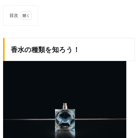
目次
1.
香水
の種
類を
香水の種類を知ろう！
知ろ
う！
1.1.
パルフ
ァム
1.2.
オード
パルフ
ァム
1.3.
オード
トワレ
1.4.