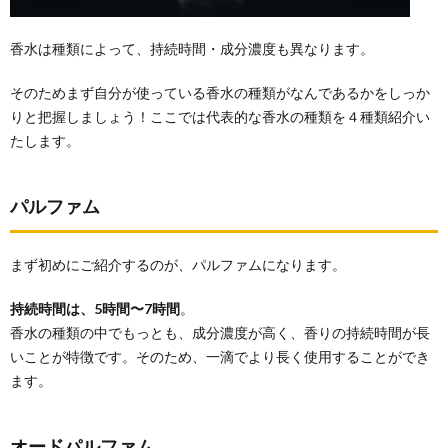
オーデ
コロン
香水は種類によって、持続時間・成分濃度も異なります。
2.
香り
そのためまず自分が使っている香水の種類がなんであるかをしっか
の変
化を
りと把握しましょう！ここでは代表的な香水の種類を４種類紹介い
楽し
たします。
める
3.
パルファム
香水
の付
け
方？
まず初めにご紹介するのが、パルファムになります。
3.1.
持続時間は、5時間〜7時間
。
香りを
強く出
香水の種類の中でもっとも、成分濃度が高く、香りの持続時間が長
したい
いことが特徴です。そのため、一滴でより長く使用することができ
時は上
ます。
半身に
3.2.
ふんわ
オードパルファム