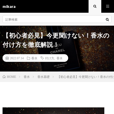
mikara
【初心者必見】今更聞けない！香水の
付け方を徹底解説！
2022.07.14
香水
付け方
,
香水
香水
香水基礎
【初心者必見】今更聞けない！香水の付
HOME