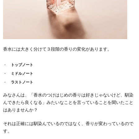
着かな
い！
6.3.
食事の
時に香
水が邪
魔にな
るか
香水には大きく分けて３段階の香りの変化があります。
も！
7.
トップノート
まと
ミドルノート
め
ラストノート
みなさんは、「香水のつけはじめの香りは好きじゃないけど、馴染
んできたら良くなる」みたいなことを言っていることを聞いたこと
はありませんか？
それは正確には馴染んでいるのではなく、香りが変わっているので
す。