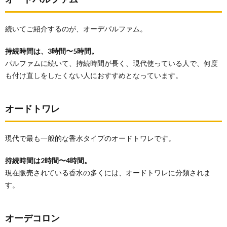
り香ら
せたい
時には
続いてご紹介するのが、オーデパルファム。
下半身
に
持続時間は、3時間〜5時間。
3.3.
パルファムに続いて、持続時間が長く、現代使っている人で、何度
ここに
はつけ
も付け直しをしたくない人におすすめとなっています。
たくな
い場所
オードトワレ
4.
香水
の適
量
現代で最も一般的な香水タイプのオードトワレです。
は、
どの
持続時間は2時間〜4時間。
くら
現在販売されている香水の多くには、オードトワレに分類されま
い？
す。
5.
香水
はい
オーデコロン
つつ
けれ