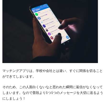
る！
2.
【目
的
別】
相手
に合
わせ
たメ
ッセ
ージ
2.1.
【恋愛
目的】
しっか
マッチングアプリは、学校や会社とは違い、すぐに関係を切ること
りと恋
ができてしまいます。
愛した
い人向
そのため、この人面白くないなと思われた瞬間に返信がなくなって
け
しまいます。なので普段より1つ1つのメッセージを大切に送るよう
2.1.1.
にしましょう！
チェッ
クポイ