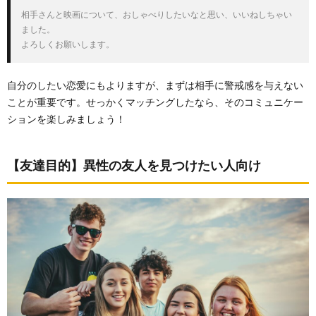
共通の
相手さんと映画について、おしゃべりしたいなと思い、いいねしちゃい
趣味を
ました。

一緒に
よろしくお願いします。
楽しむ
4.2.
自分のしたい恋愛にもよりますが、まずは相手に警戒感を与えない
美味し
いご飯
ことが重要です。せっかくマッチングしたなら、そのコミュニケー
を見つ
ションを楽しみましょう！
けた
4.3.
期間限
【友達目的】異性の友人を見つけたい人向け
定のイ
ベント
を楽し
む
5.
まと
め
5.3.1.
mikara