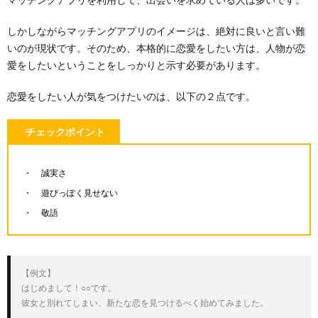
3.5.
自分の
しかしながらマッチングアプリのイメージは、絶対に良いと言い難
情報だ
いのが現状です。そのため、本格的に恋愛をしたい方は、人物が恋
けを伝
愛をしたいということをしっかりと示す必要があります。
える
3.6.
恋愛をしたい人が気をつけたいのは、以下の２点です。
いきな
り連絡
先の交
チェックポイント
換
4.
誠実さ
会う
方向
遊びっぽく見せない
に持
敬語
って
いく
ため
の話
題の
【例文】

変え
はじめまして！○○です。

方
彼女と別れてしまい、新たな恋を見つけるべく始めてみました。

4.1.