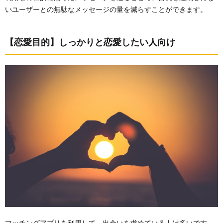
いユーザーとの無駄なメッセージの量を減らすことができます。
チェッ
クポイ
ント
【恋愛目的】しっかりと恋愛したい人向け
3.
何気
なく
送っ
てし
まう
NG
メッ
セー
ジ
3.3.1.
NGチェ
ックリ
スト
3.4.
提携文
のメッ
セージ
マッチングアプリを利用して、出会いを求めている人は多いです。