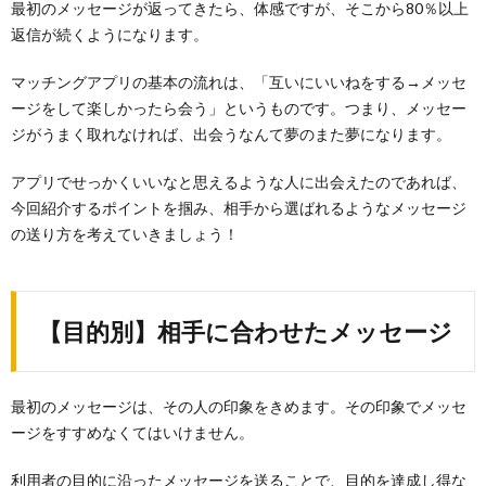
ント
最初のメッセージが返ってきたら、体感ですが、そこから80％以上
返信が続くようになります。
2.2.
【友達
マッチングアプリの基本の流れは、「互いにいいねをする→メッセ
目的】
異性の
ージをして楽しかったら会う」というものです。つまり、メッセー
友人を
ジがうまく取れなければ、出会うなんて夢のまた夢になります。
見つけ
たい人
向け
アプリでせっかくいいなと思えるような人に出会えたのであれば、
今回紹介するポイントを掴み、相手から選ばれるようなメッセージ
2.2.1.
の送り方を考えていきましょう！
チェッ
クポイ
ント
2.3.
【目的別】相手に合わせたメッセージ
【遊び
人目
的】と
りあえ
最初のメッセージは、その人の印象をきめます。その印象でメッセ
ず遊び
たい人
ージをすすめなくてはいけません。
向け
利用者の目的に沿ったメッセージを送ることで、目的を達成し得な
2.3.1.